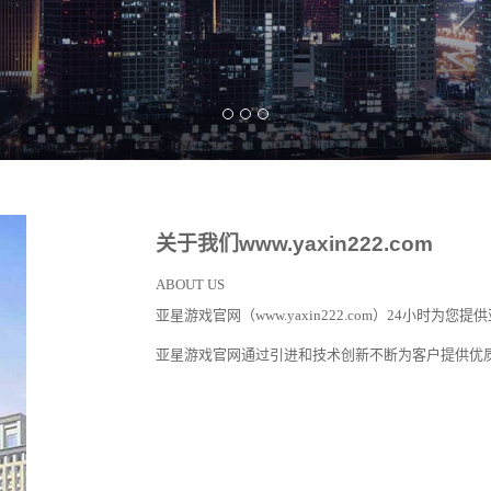
关于我们www.yaxin222.com
ABOUT US
亚星游戏官网（www.yaxin222.com）24小时
亚星游戏官网通过引进和技术创新不断为客户提供优质的