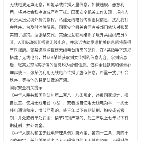
无线电波无声无息，却能承载传播大量信息，如被违规、恶意利
用，将对社会秩序造成严重干扰。国家安全机关工作发现，境内人
员张某接受境外势力指挥，私建无线电台传播虚假信息，扰乱我社
会秩序。为及时消除隐患，国家安全机关会同有关部门依法对张某
实施了抓捕。据张某交代，其通过互联网结识了境外某组织成员A
某，A某鼓动张某搭建无线电台，并承诺协助发送相关信息后将获得
丰厚报酬。张某遂网购搭建无线电台所需的配件，在A某指导下违规
搭建了无线电台，并从A某处获取到要传播的信息内容。拿到信息
后，张某发现A某提供的信息均为虚假信息。但在金钱诱惑和侥幸心
理驱使下，张某仍利用无线电台传播了虚假信息，严重干扰了社会
秩序，等待他的将是法律的严惩。
国家安全机关提示
《中华人民共和国刑法》第二百八十八条规定，违反国家规定，擅
自设置、使用无线电台（站），或者擅自使用无线电频率，干扰无
线电通讯秩序，情节严重的，处三年以下有期徒刑、拘役或者管
制，并处或者单处罚金；情节特别严重的，处三年以上七年以下有
期徒刑，并处罚金。
《中华人民共和国无线电管理条例》第六条、第四十三条、第四十
四条规定，任何单位或者个人不得擅自使用无线电频率，不得对依